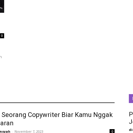
0
n
P
 Seorang Copywriter Biar Kamu Nggak
J
aran
di
insyah
-
November 7, 2023
0