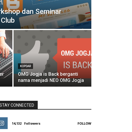
rkshop dan Seminar
 Club
KOPDAR
er
OMG Jogja is Back berganti
nama menjadi NEO OMG Jogja
STAY CONNECTED
14,132
Followers
FOLLOW