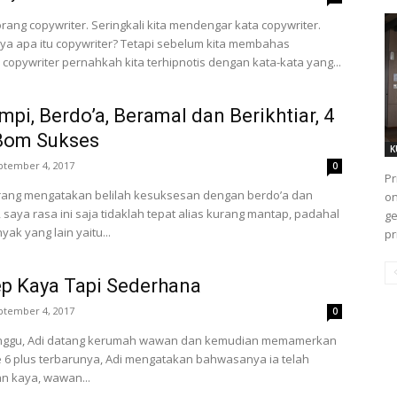
rang copywriter. Seringkali kita mendengar kata copywriter.
a apa itu copywriter? Tetapi sebelum kita membahas
copywriter pernahkah kita terhipnotis dengan kata-kata yang...
pi, Berdo’a, Beramal dan Berikhtiar, 4
 Bom Sukses
K
ptember 4, 2017
0
Pr
ang mengatakan belilah kesuksesan dengan berdo’a dan
on
, saya rasa ini saja tidaklah tepat alias kurang mantap, padahal
ge
ak yang lain yaitu...
pr
p Kaya Tapi Sederhana
ptember 4, 2017
0
minggu, Adi datang kerumah wawan dan kemudian memamerkan
 6 plus terbarunya, Adi mengatakan bahwasanya ia telah
n kaya, wawan...