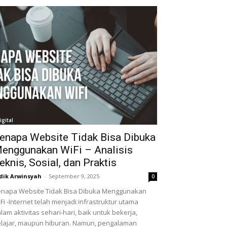
igital
enapa Website Tidak Bisa Dibuka
enggunakan WiFi – Analisis
eknis, Sosial, dan Praktis
dik Arwinsyah
-
September 9, 2025
0
napa Website Tidak Bisa Dibuka Menggunakan
Fi -Internet telah menjadi infrastruktur utama
lam aktivitas sehari-hari, baik untuk bekerja,
lajar, maupun hiburan. Namun, pengalaman