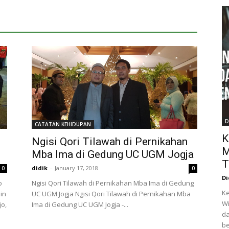
D
CATATAN KEHIDUPAN
K
Ngisi Qori Tilawah di Pernikahan
M
Mba Ima di Gedung UC UGM Jogja
T
didik
-
January 17, 2018
0
0
Di
o
Ngisi Qori Tilawah di Pernikahan Mba Ima di Gedung
Ke
in
UC UGM Jogja Ngisi Qori Tilawah di Pernikahan Mba
Wi
jo,
Ima di Gedung UC UGM Jogja -...
da
be