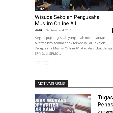
SPMO
Wisuda Sekolah Pengusaha
Muslim Online #1
didik
-
September 4, 2017
Segala puji bagi Allah yang telah melancarkan
aktiftas kita semua tidak terkecuali di Sekolah
Pengusaha Muslim Online #1 atau disingkat denga
SPMO, di SPMO...
MOTIVASI BISNIS
Tugas
Penas
Didik Arw