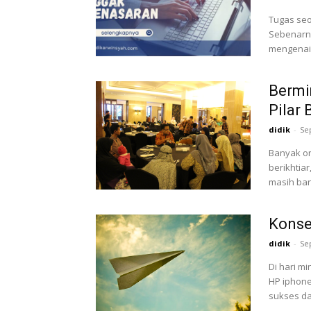
Tugas seo
Sebenarny
mengenai 
Bermim
Pilar
didik
-
Se
Banyak or
berikhtiar
masih bany
Konse
didik
-
Se
Di hari 
HP iphone
sukses da