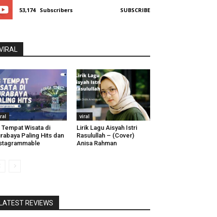
53,174
Subscribers
SUBSCRIBE
VIRAL
iral
viral
 Tempat Wisata di
Lirik Lagu Aisyah Istri
rabaya Paling Hits dan
Rasulullah – (Cover)
stagrammable
Anisa Rahman
LATEST REVIEWS