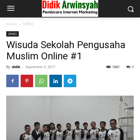
Home
SPMO
SPMO
Wisuda Sekolah Pengusaha
Muslim Online #1
By
didik
-
September 4, 2017
1661
0