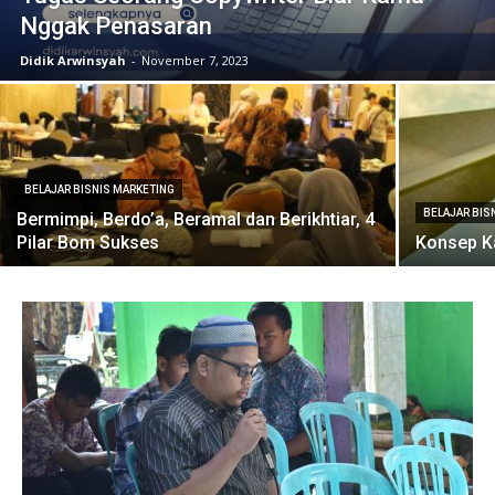
Nggak Penasaran
Didik Arwinsyah
-
November 7, 2023
BELAJAR BISNIS MARKETING
BELAJAR BIS
Bermimpi, Berdo’a, Beramal dan Berikhtiar, 4
Pilar Bom Sukses
Konsep K