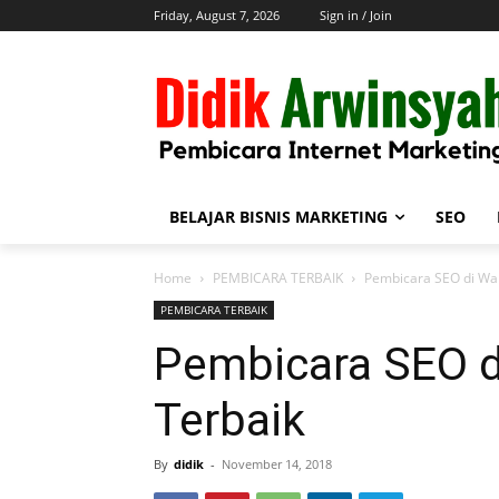
Friday, August 7, 2026
Sign in / Join
BELAJAR BISNIS MARKETING
SEO
Home
PEMBICARA TERBAIK
Pembicara SEO di Wa
PEMBICARA TERBAIK
Pembicara SEO 
Terbaik
By
didik
-
November 14, 2018