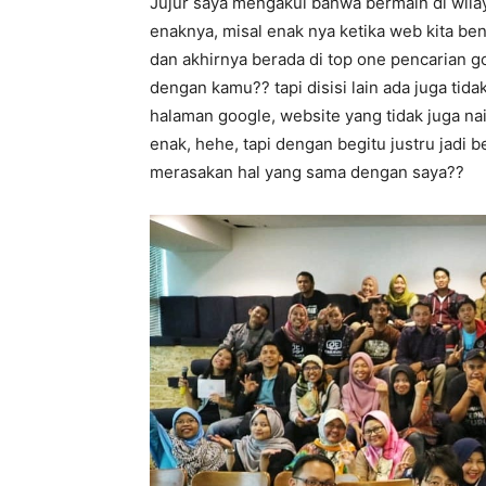
Jujur saya mengakui bahwa bermain di wilay
enaknya, misal enak nya ketika web kita be
dan akhirnya berada di top one pencarian g
dengan kamu?? tapi disisi lain ada juga tida
halaman google, website yang tidak juga nai
enak, hehe, tapi dengan begitu justru jadi 
merasakan hal yang sama dengan saya??