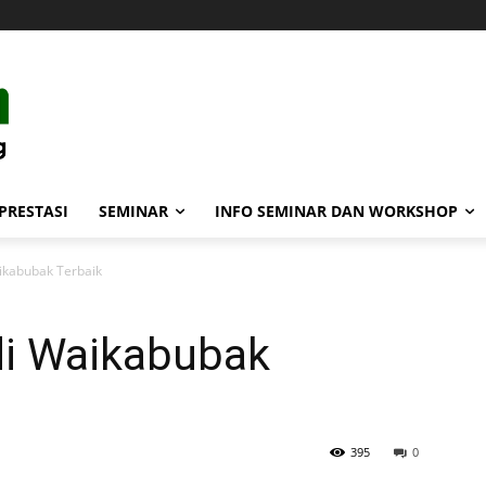
PRESTASI
SEMINAR
INFO SEMINAR DAN WORKSHOP
ikabubak Terbaik
di Waikabubak
395
0