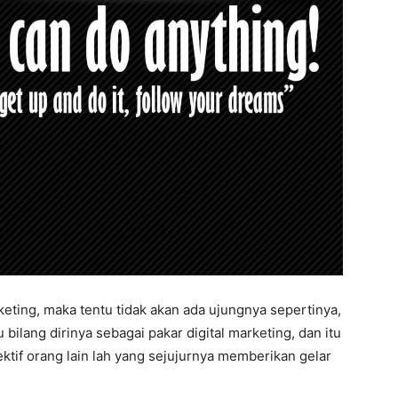
keting, maka tentu tidak akan ada ujungnya sepertinya,
bilang dirinya sebagai pakar digital marketing, dan itu
ktif orang lain lah yang sejujurnya memberikan gelar