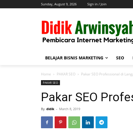
Sunday, August 9, 2026
Sign in / Join
BELAJAR BISNIS MARKETING
SEO
Home
PAKAR SEO
Pakar SEO Professional di Lang
PAKAR SEO
Pakar SEO Profes
By
didik
-
March 8, 2019