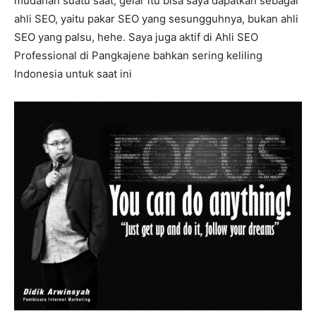
mudahan suatu saat, gelar itu bisa saya dapatkan sebagai
ahli SEO, yaitu pakar SEO yang sesungguhnya, bukan ahli
SEO yang palsu, hehe. Saya juga aktif di Ahli SEO
Professional di Pangkajene bahkan sering keliling
Indonesia untuk saat ini