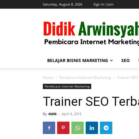
Saturday, August 8, 2026
Sign in / Join
BELAJAR BISNIS MARKETING
SEO
Home
Pembicara Internet Marketing
Trainer SEO 
Pembicara Internet Marketing
Trainer SEO Terb
By
didik
-
April 4, 2019