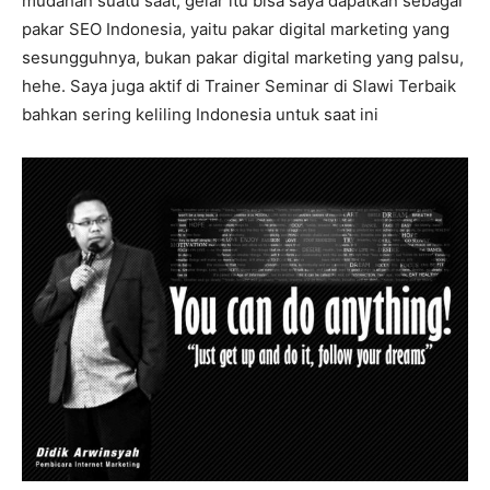
mudahan suatu saat, gelar itu bisa saya dapatkan sebagai
pakar SEO Indonesia, yaitu pakar digital marketing yang
sesungguhnya, bukan pakar digital marketing yang palsu,
hehe. Saya juga aktif di Trainer Seminar di Slawi Terbaik
bahkan sering keliling Indonesia untuk saat ini