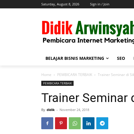
Saturday, August 8, 2026
Sign in / Join
BELAJAR BISNIS MARKETING
SEO
Home
PEMBICARA TERBAIK
Trainer Seminar di Si
PEMBICARA TERBAIK
Trainer Seminar 
By
didik
-
November 24, 2018