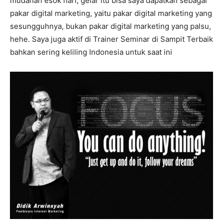
mudahan esok hari, gelar itu bisa saya dapatkan sebagai
pakar digital marketing, yaitu pakar digital marketing yang
sesungguhnya, bukan pakar digital marketing yang palsu,
hehe. Saya juga aktif di Trainer Seminar di Sampit Terbaik
bahkan sering keliling Indonesia untuk saat ini