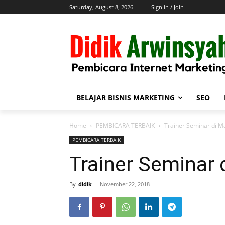
Saturday, August 8, 2026
Sign in / Join
BELAJAR BISNIS MARKETING
SEO
Home
PEMBICARA TERBAIK
Trainer Seminar di M
PEMBICARA TERBAIK
Trainer Seminar 
By
didik
-
November 22, 2018