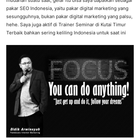
mudahan suatu saat, gelar itu bisa saya dapatkan sebagai
pakar SEO Indonesia, yaitu pakar digital marketing yang
sesungguhnya, bukan pakar digital marketing yang palsu,
hehe. Saya juga aktif di Trainer Seminar di Kutai Timur
Terbaik bahkan sering keliling Indonesia untuk saat ini