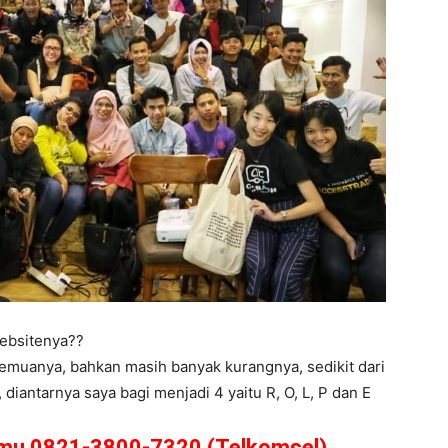
ebsitenya??
semuanya, bahkan masih banyak kurangnya, sedikit dari
iantarnya saya bagi menjadi 4 yaitu R, O, L, P dan E
amu 0821-3800-7320 (Telkomsel)