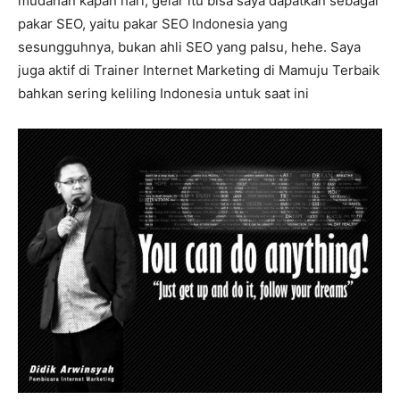
mudahan kapan hari, gelar itu bisa saya dapatkan sebagai
pakar SEO, yaitu pakar SEO Indonesia yang
sesungguhnya, bukan ahli SEO yang palsu, hehe. Saya
juga aktif di Trainer Internet Marketing di Mamuju Terbaik
bahkan sering keliling Indonesia untuk saat ini