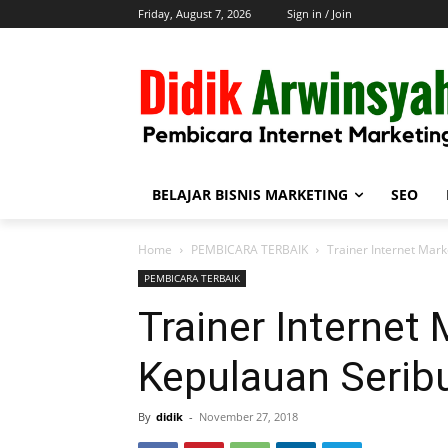
Friday, August 7, 2026
Sign in / Join
BELAJAR BISNIS MARKETING
SEO
Home
PEMBICARA TERBAIK
Trainer Internet Mark
PEMBICARA TERBAIK
Trainer Internet 
Kepulauan Seribu
By
didik
-
November 27, 2018