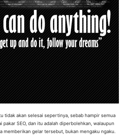
u tidak akan selesai sepertinya, sebab hampir semua
ai pakar SEO, dan itu adalah diperbolehkan, walaupun
nya memberikan gelar tersebut, bukan mengaku ngaku.