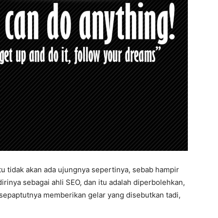
u tidak akan ada ujungnya sepertinya, sebab hampir
rinya sebagai ahli SEO, dan itu adalah diperbolehkan,
g sepaptutnya memberikan gelar yang disebutkan tadi,