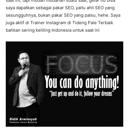
saat ini, tapi mudah mudahan suatu saat, gelar itu bisa
saya dapatkan sebagai pakar SEO, yaitu ahli SEO yang
sesungguhnya, bukan pakar SEO yang palsu, hehe. Saya
juga aktif di Trainer Instagram di Tideng Pale Terbaik
bahkan sering keliling Indonesia untuk saat ini