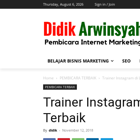
Thursday, August 6, 2026
Sign in / Join
BELAJAR BISNIS MARKETING
SEO
Home
PEMBICARA TERBAIK
Trainer Instagram di
PEMBICARA TERBAIK
Trainer Instagra
Terbaik
By
didik
-
November 12, 2018