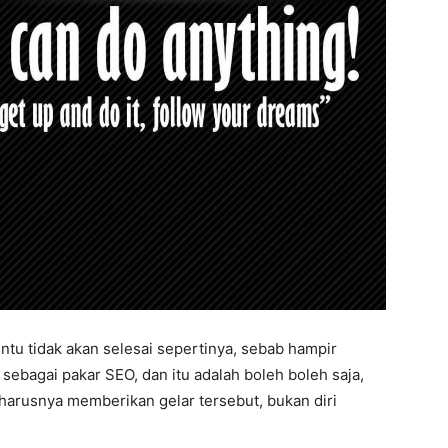
ntu tidak akan selesai sepertinya, sebab hampir
 sebagai pakar SEO, dan itu adalah boleh boleh saja,
eharusnya memberikan gelar tersebut, bukan diri