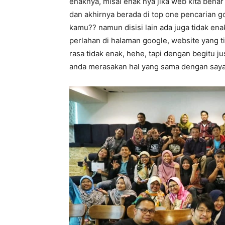
enaknya, misal enak nya jika web kita bena
dan akhirnya berada di top one pencarian g
kamu?? namun disisi lain ada juga tidak en
perlahan di halaman google, website yang ti
rasa tidak enak, hehe, tapi dengan begitu j
anda merasakan hal yang sama dengan say