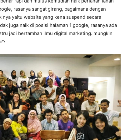
r benar rapi dan mulus kemudian naik perlahan lahan
oogle, rasanya sangat girang, bagaimana dengan
ak nya yaitu website yang kena suspend secara
dak juga naik di posisi halaman 1 google, rasanya ada
ustru jadi bertambah ilmu digital marketing. mungkin
a??