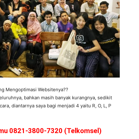
ing Mengoptimasi Websitenya??
eluruhnya, bahkan masih banyak kurangnya, sedikit
a, diantarnya saya bagi menjadi 4 yaitu R, O, L, P
amu 0821-3800-7320 (Telkomsel)