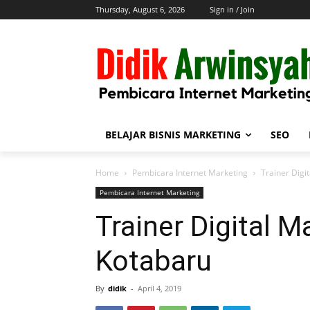
Thursday, August 6, 2026
Sign in / Join
BELAJAR BISNIS MARKETING
SEO
Home
Pembicara Internet Marketing
Trainer Digi
Pembicara Internet Marketing
Trainer Digital M
Kotabaru
By
didik
-
April 4, 2019