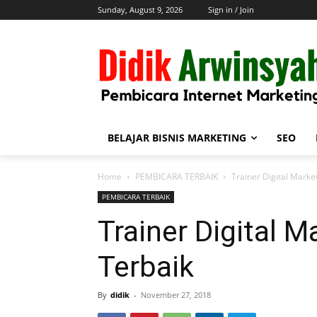
Sunday, August 9, 2026
Sign in / Join
BELAJAR BISNIS MARKETING
SEO
Home
PEMBICARA TERBAIK
Trainer Digital Marke
PEMBICARA TERBAIK
Trainer Digital M
Terbaik
By
didik
-
November 27, 2018