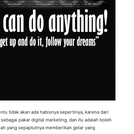
tu tidak akan ada habisnya sepertinya, karena dari
sebagai pakar digital marketing, dan itu adalah boleh
n lah yang sepaptutnya memberikan gelar yang