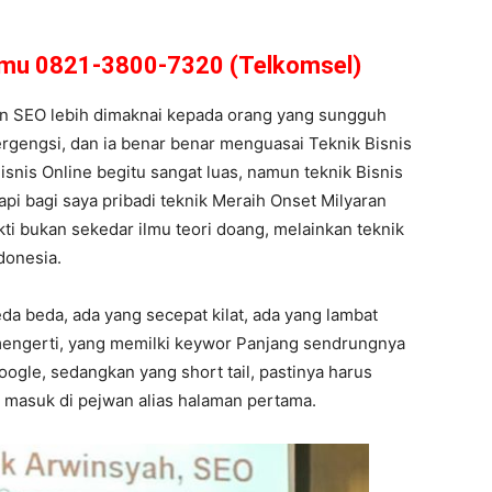
amu 0821-3800-7320 (Telkomsel)
an SEO lebih dimaknai kepada orang yang sungguh
ergengsi, dan ia benar benar menguasai Teknik Bisnis
snis Online begitu sangat luas, namun teknik Bisnis
 tapi bagi saya pribadi teknik Meraih Onset Milyaran
kti bukan sekedar ilmu teori doang, melainkan teknik
donesia.
da beda, ada yang secepat kilat, ada yang lambat
 mengerti, yang memilki keywor Panjang sendrungnya
ogle, sedangkan yang short tail, pastinya harus
a masuk di pejwan alias halaman pertama.