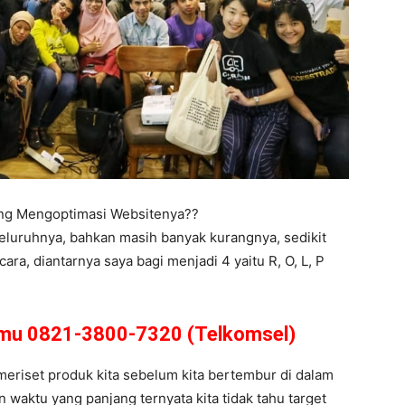
ing Mengoptimasi Websitenya??
eluruhnya, bahkan masih banyak kurangnya, sedikit
a, diantarnya saya bagi menjadi 4 yaitu R, O, L, P
amu 0821-3800-7320 (Telkomsel)
s meriset produk kita sebelum kita bertembur di dalam
 waktu yang panjang ternyata kita tidak tahu target