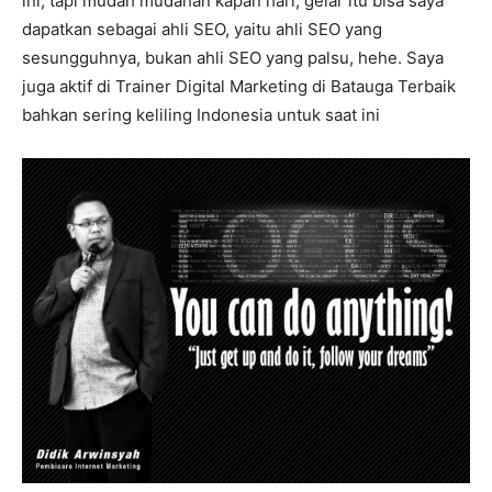
ini, tapi mudah mudahan kapan hari, gelar itu bisa saya
dapatkan sebagai ahli SEO, yaitu ahli SEO yang
sesungguhnya, bukan ahli SEO yang palsu, hehe. Saya
juga aktif di Trainer Digital Marketing di Batauga Terbaik
bahkan sering keliling Indonesia untuk saat ini