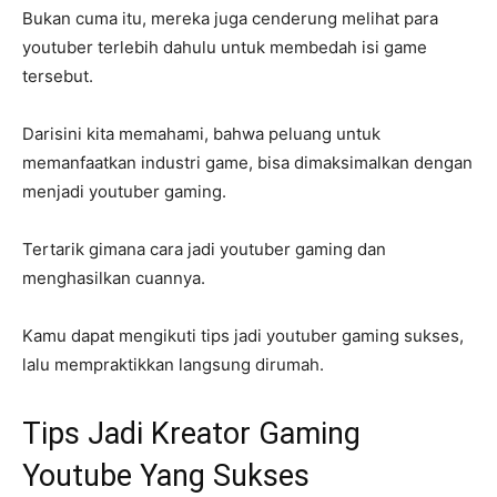
Bukan cuma itu, mereka juga cenderung melihat para
youtuber terlebih dahulu untuk membedah isi game
tersebut.
Darisini kita memahami, bahwa peluang untuk
memanfaatkan industri game, bisa dimaksimalkan dengan
menjadi youtuber gaming.
Tertarik gimana cara jadi youtuber gaming dan
menghasilkan cuannya.
Kamu dapat mengikuti tips jadi youtuber gaming sukses,
lalu mempraktikkan langsung dirumah.
Tips Jadi Kreator Gaming
Youtube Yang Sukses