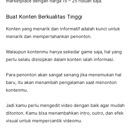
marketplace dengan harga 15 – 25 ribuan saja.
Buat Konten Berkualitas Tinggi
Konten yang menarik dan informatif adalah kunci untuk
menarik dan mempertahankan penonton.
Walaupun kontenmu hanya sekedar game saja, hal yang
perlu selalu disisipkan dalam konten ialah informasi.
Para penonton akan sangat senang jika menemukan hal
baru, itu akan menambah pengalaman saat menonton
kontenmu.
Jadi kamu perlu mengedit video dengan baik agar mudah
ditonton. Kamu bisa menambahkan intro, outro, dan efek
visual untuk mempercantik videomu.