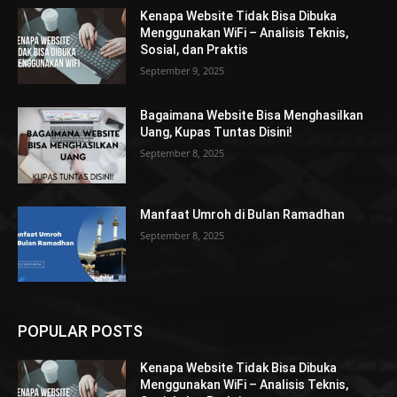
Kenapa Website Tidak Bisa Dibuka
Menggunakan WiFi – Analisis Teknis,
Sosial, dan Praktis
September 9, 2025
Bagaimana Website Bisa Menghasilkan
Uang, Kupas Tuntas Disini!
September 8, 2025
Manfaat Umroh di Bulan Ramadhan
September 8, 2025
POPULAR POSTS
Kenapa Website Tidak Bisa Dibuka
Menggunakan WiFi – Analisis Teknis,