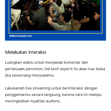
Melakukan Interaksi
Luangkan waktu untuk menjawab komentar dan
pertanyaan penonton, hal kecil seperti itu akan luar biasa
jika seseorang menyukaimu.
Lakukanlah live streaming untuk berinteraksi dengan
penggemarmu secara langsung, karena cara ini mampu
meningkatkan loyalitas audiens.