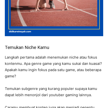
Temukan Niche Kamu
Langkah pertama adalah menemukan niche atau fokus
kontenmu. Apa genre game yang kamu sukai dan kuasai?
Apakah kamu ingin fokus pada satu game, atau beberapa
game?
Temukan subgenre yang kurang populer supaya kamu
dapat lebih menonjol dari youtuber gaming lainnya.
Caramu membuat konten juga akan menjadi penentu,