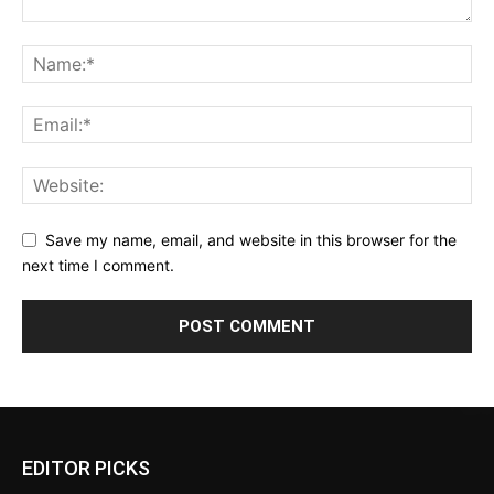
Save my name, email, and website in this browser for the
next time I comment.
EDITOR PICKS