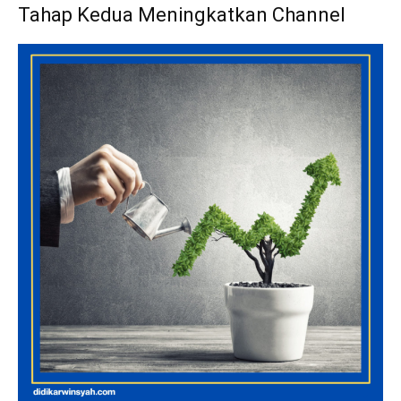
Tahap Kedua Meningkatkan Channel