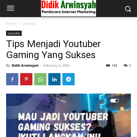
Home
youtube
youtube
Tips Menjadi Youtuber
Gaming Yang Sukses
By
Didik Arwinsyah
-
February 4, 2024
142
0