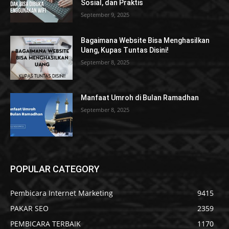
Sosial, dan Praktis
September 9, 2025
Bagaimana Website Bisa Menghasilkan
Uang, Kupas Tuntas Disini!
September 8, 2025
Manfaat Umroh di Bulan Ramadhan
September 8, 2025
POPULAR CATEGORY
Pembicara Internet Marketing
9415
PAKAR SEO
2359
PEMBICARA TERBAIK
1170