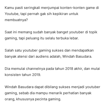
Kamu pasti seringkali menjumpai konten-konten game di
Youtube, tapi pernah gak sih kepikiran untuk
membuatnya?
Saat ini memang sudah banyak banget youtuber di topik
gaming, tapi peluang itu selalu terbuka lebar.
Salah satu youtuber gaming sukses dan mendapatkan
banyak atensi dari audiens adalah, Windah Basudara.
Dia memulai channelnya pada tahun 2018 akhir, dan mulai
konsisten tahun 2019.
Windah Basudara dapat dibilang sukses menjadi youtuber
gaming, sebab dia mampu menarik perhatian banyak
orang, khususnya pecinta gaming.