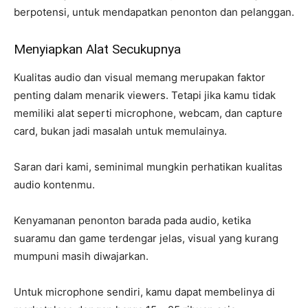
berpotensi, untuk mendapatkan penonton dan pelanggan.
Menyiapkan Alat Secukupnya
Kualitas audio dan visual memang merupakan faktor
penting dalam menarik viewers. Tetapi jika kamu tidak
memiliki alat seperti microphone, webcam, dan capture
card, bukan jadi masalah untuk memulainya.
Saran dari kami, seminimal mungkin perhatikan kualitas
audio kontenmu.
Kenyamanan penonton barada pada audio, ketika
suaramu dan game terdengar jelas, visual yang kurang
mumpuni masih diwajarkan.
Untuk microphone sendiri, kamu dapat membelinya di