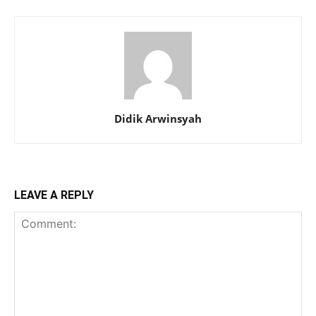
Didik Arwinsyah
LEAVE A REPLY