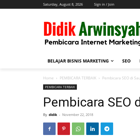
Saturday, August 8, 2026
Sign in / Join
BELAJAR BISNIS MARKETING
SEO
Home
PEMBICARA TERBAIK
Pembicara SEO di Sau
PEMBICARA TERBAIK
Pembicara SEO d
By
didik
-
November 22, 2018