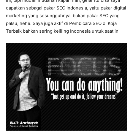
ini, tapi mudah mudahan kapan hari, gelar itu bisa saya
dapatkan sebagai pakar SEO Indonesia, yaitu pakar digital
marketing yang sesungguhnya, bukan pakar SEO yang
palsu, hehe. Saya juga aktif di Pembicara SEO di Koja
Terbaik bahkan sering keliling Indonesia untuk saat ini