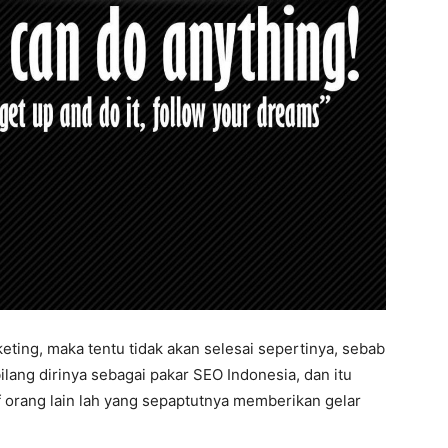
eting, maka tentu tidak akan selesai sepertinya, sebab
lang dirinya sebagai pakar SEO Indonesia, dan itu
if orang lain lah yang sepaptutnya memberikan gelar