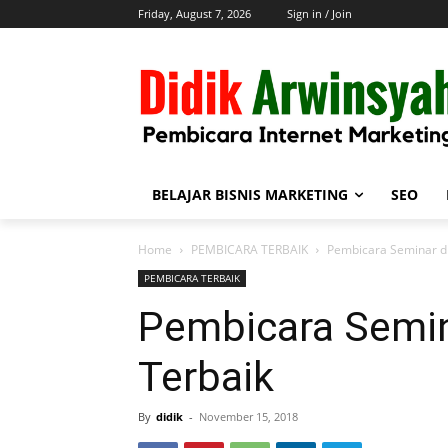
Friday, August 7, 2026
Sign in / Join
BELAJAR BISNIS MARKETING
SEO
Home
PEMBICARA TERBAIK
Pembicara Seminar d
PEMBICARA TERBAIK
Pembicara Semin
Terbaik
By
didik
-
November 15, 2018