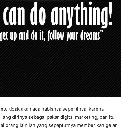
tu tidak akan ada habisnya sepertinya, karena
ang dirinya sebagai pakar digital marketing, dan itu
eal orang lain lah yang sepaptutnya memberikan gelar