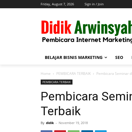
Friday, August 7, 2026
Sign in / Join
BELAJAR BISNIS MARKETING
SEO
Home
PEMBICARA TERBAIK
Pembicara Seminar d
PEMBICARA TERBAIK
Pembicara Semi
Terbaik
By
didik
-
November 19, 2018