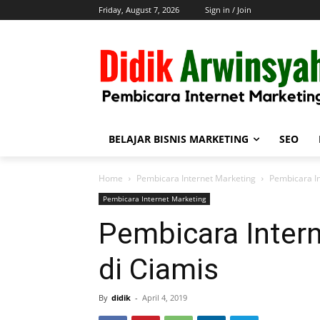
Friday, August 7, 2026
Sign in / Join
BELAJAR BISNIS MARKETING
SEO
Home
Pembicara Internet Marketing
Pembicara In
Pembicara Internet Marketing
Pembicara Intern
di Ciamis
By
didik
-
April 4, 2019