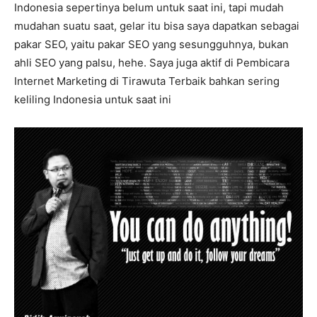
Indonesia sepertinya belum untuk saat ini, tapi mudah
mudahan suatu saat, gelar itu bisa saya dapatkan sebagai
pakar SEO, yaitu pakar SEO yang sesungguhnya, bukan
ahli SEO yang palsu, hehe. Saya juga aktif di Pembicara
Internet Marketing di Tirawuta Terbaik bahkan sering
keliling Indonesia untuk saat ini