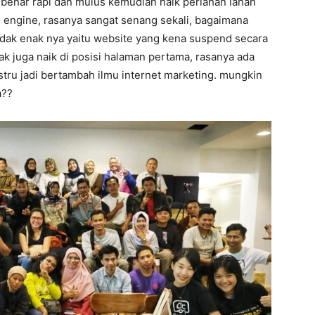
r benar rapi dan mulus kemudian naik perlahan lahan
h engine, rasanya sangat senang sekali, bagaimana
idak enak nya yaitu website yang kena suspend secara
ak juga naik di posisi halaman pertama, rasanya ada
ustru jadi bertambah ilmu internet marketing. mungkin
a??