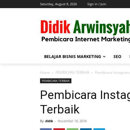
Saturday, August 8, 2026
Sign in / Join
BELAJAR BISNIS MARKETING
SEO
Home
PEMBICARA TERBAIK
Pembicara Instagram 
PEMBICARA TERBAIK
Pembicara Insta
Terbaik
By
didik
-
November 18, 2018