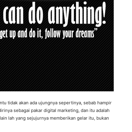
ntu tidak akan ada ujungnya sepertinya, sebab hampir
inya sebagai pakar digital marketing, dan itu adalah
lain lah yang sejujurnya memberikan gelar itu, bukan