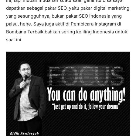
ini, tapi mudah mudahan suatu saat, gelar itu bisa saya
dapatkan sebagai pakar SEO, yaitu pakar digital marketing
yang sesungguhnya, bukan pakar SEO Indonesia yang
palsu, hehe. Saya juga aktif di Pembicara Instagram di
Bombana Terbaik bahkan sering keliling Indonesia untuk
saat ini