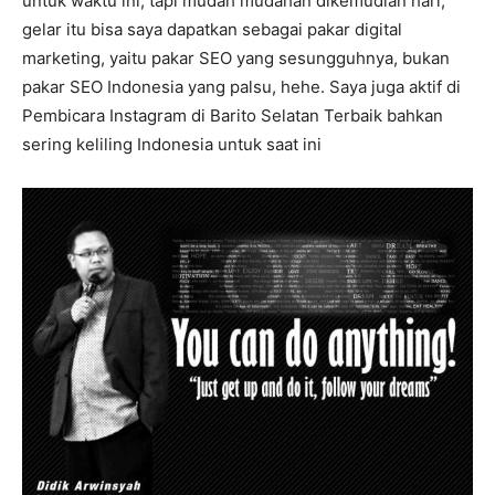
untuk waktu ini, tapi mudah mudahan dikemudian hari,
gelar itu bisa saya dapatkan sebagai pakar digital
marketing, yaitu pakar SEO yang sesungguhnya, bukan
pakar SEO Indonesia yang palsu, hehe. Saya juga aktif di
Pembicara Instagram di Barito Selatan Terbaik bahkan
sering keliling Indonesia untuk saat ini