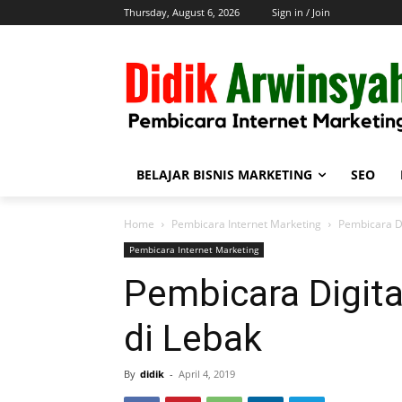
Thursday, August 6, 2026
Sign in / Join
BELAJAR BISNIS MARKETING
SEO
Home
Pembicara Internet Marketing
Pembicara Di
Pembicara Internet Marketing
Pembicara Digita
di Lebak
By
didik
-
April 4, 2019