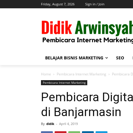
Friday, August 7, 2026
Sign in / Join
BELAJAR BISNIS MARKETING
SEO
Home
Pembicara Internet Marketing
Pembicara Di
Pembicara Internet Marketing
Pembicara Digita
di Banjarmasin
By
didik
-
April 4, 2019