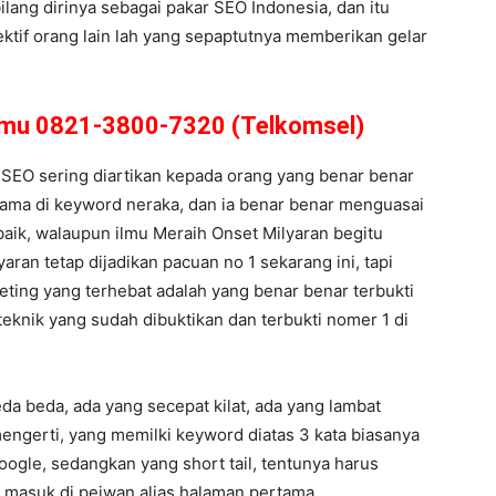
lang dirinya sebagai pakar SEO Indonesia, dan itu
ktif orang lain lah yang sepaptutnya memberikan gelar
amu 0821-3800-7320 (Telkomsel)
 SEO sering diartikan kepada orang yang benar benar
utama di keyword neraka, dan ia benar benar menguasai
aik, walaupun ilmu Meraih Onset Milyaran begitu
aran tetap dijadikan pacuan no 1 sekarang ini, tapi
keting yang terhebat adalah yang benar benar terbukti
teknik yang sudah dibuktikan dan terbukti nomer 1 di
da beda, ada yang secepat kilat, ada yang lambat
mengerti, yang memilki keyword diatas 3 kata biasanya
ogle, sedangkan yang short tail, tentunya harus
a masuk di pejwan alias halaman pertama.