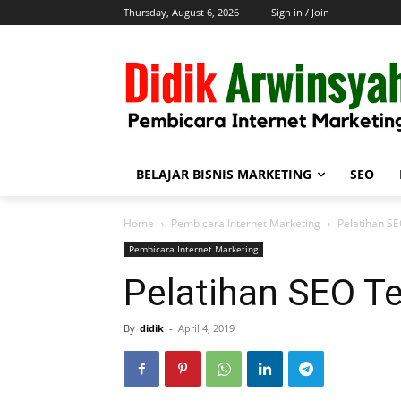
Thursday, August 6, 2026
Sign in / Join
BELAJAR BISNIS MARKETING
SEO
Home
Pembicara Internet Marketing
Pelatihan S
Pembicara Internet Marketing
Pelatihan SEO T
By
didik
-
April 4, 2019