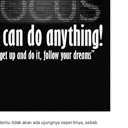
tentu tidak akan ada ujungnya sepertinya, sebab