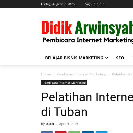
Friday, August 7, 2026
Sign in / Join
BELAJAR BISNIS MARKETING
SEO
Home
Pembicara Internet Marketing
Pelatihan In
Pembicara Internet Marketing
Pelatihan Intern
di Tuban
By
didik
-
April 4, 2019