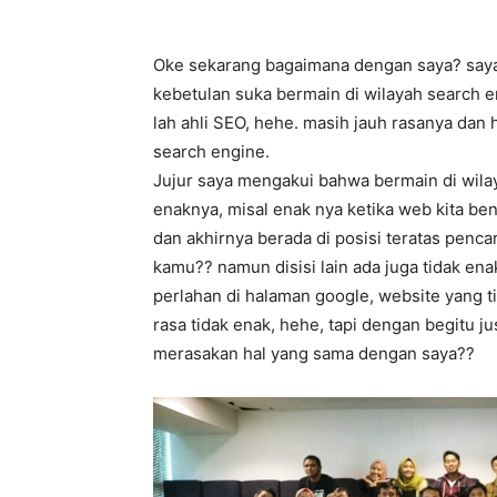
Oke sekarang bagaimana dengan saya? saya s
kebetulan suka bermain di wilayah search e
lah ahli SEO, hehe. masih jauh rasanya dan
search engine.
Jujur saya mengakui bahwa bermain di wilay
enaknya, misal enak nya ketika web kita be
dan akhirnya berada di posisi teratas penc
kamu?? namun disisi lain ada juga tidak en
perlahan di halaman google, website yang ti
rasa tidak enak, hehe, tapi dengan begitu j
merasakan hal yang sama dengan saya??