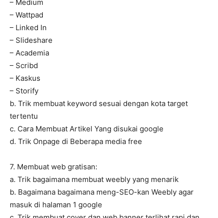
– Medium
– Wattpad
– Linked In
– Slideshare
– Academia
– Scribd
– Kaskus
– Storify
b. Trik membuat keyword sesuai dengan kota target
tertentu
c. Cara Membuat Artikel Yang disukai google
d. Trik Onpage di Beberapa media free
7. Membuat web gratisan:
a. Trik bagaimana membuat weebly yang menarik
b. Bagaimana bagaimana meng-SEO-kan Weebly agar
masuk di halaman 1 google
c. Trik membuat cover dan web banner terlihat rapi dan