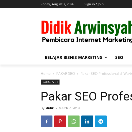
Friday, August 7, 2026
Sign in / Join
BELAJAR BISNIS MARKETING
SEO
Home
PAKAR SEO
Pakar SEO Professional di Wari
PAKAR SEO
Pakar SEO Profes
By
didik
-
March 7, 2019