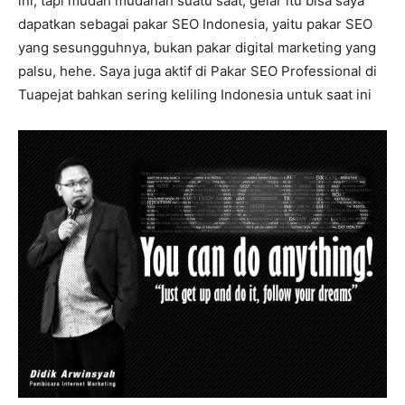
ini, tapi mudah mudahan suatu saat, gelar itu bisa saya
dapatkan sebagai pakar SEO Indonesia, yaitu pakar SEO
yang sesungguhnya, bukan pakar digital marketing yang
palsu, hehe. Saya juga aktif di Pakar SEO Professional di
Tuapejat bahkan sering keliling Indonesia untuk saat ini