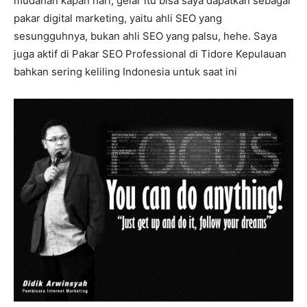
mudahan kapan hari, gelar itu bisa saya dapatkan sebagai
pakar digital marketing, yaitu ahli SEO yang
sesungguhnya, bukan ahli SEO yang palsu, hehe. Saya
juga aktif di Pakar SEO Professional di Tidore Kepulauan
bahkan sering keliling Indonesia untuk saat ini