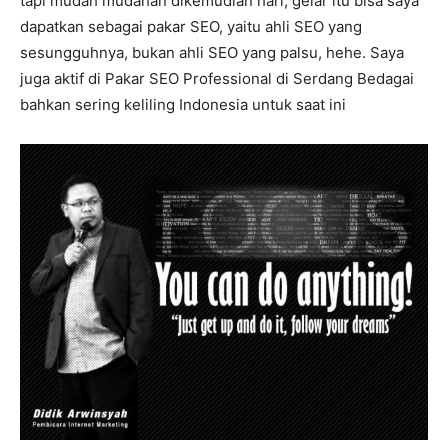
tapi mudah mudahan dikemudian hari, gelar itu bisa saya
dapatkan sebagai pakar SEO, yaitu ahli SEO yang
sesungguhnya, bukan ahli SEO yang palsu, hehe. Saya
juga aktif di Pakar SEO Professional di Serdang Bedagai
bahkan sering keliling Indonesia untuk saat ini