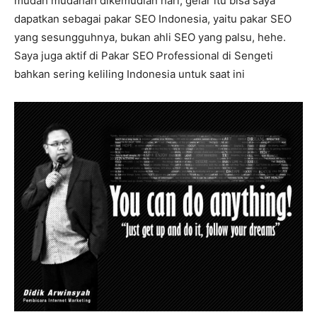
mudah mudahan dikemudian hari, gelar itu bisa saya
dapatkan sebagai pakar SEO Indonesia, yaitu pakar SEO
yang sesungguhnya, bukan ahli SEO yang palsu, hehe.
Saya juga aktif di Pakar SEO Professional di Sengeti
bahkan sering keliling Indonesia untuk saat ini