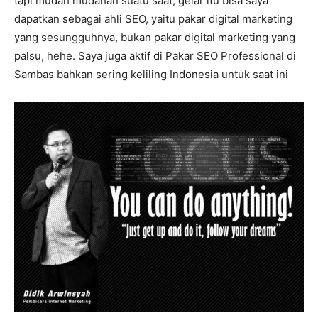
tapi mudah mudahan suatu saat, gelar itu bisa saya
dapatkan sebagai ahli SEO, yaitu pakar digital marketing
yang sesungguhnya, bukan pakar digital marketing yang
palsu, hehe. Saya juga aktif di Pakar SEO Professional di
Sambas bahkan sering keliling Indonesia untuk saat ini