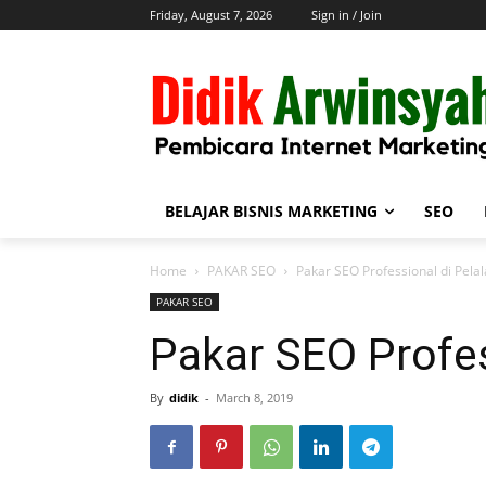
Friday, August 7, 2026
Sign in / Join
BELAJAR BISNIS MARKETING
SEO
Home
PAKAR SEO
Pakar SEO Professional di Pela
PAKAR SEO
Pakar SEO Profes
By
didik
-
March 8, 2019