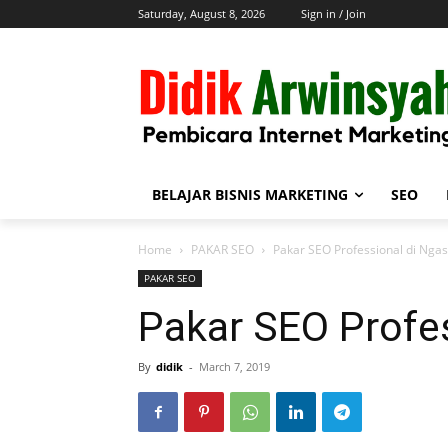
Saturday, August 8, 2026
Sign in / Join
BELAJAR BISNIS MARKETING
SEO
Home
PAKAR SEO
Pakar SEO Professional di Nga
PAKAR SEO
Pakar SEO Profe
By
didik
-
March 7, 2019