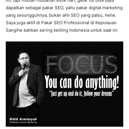
ini, tapi mudah mudahan esok hari, gelar itu bisa saya
dapatkan sebagai pakar SEO, yaitu pakar digital marketing
yang sesungguhnya, bukan ahli SEO yang palsu, hehe.
Saya juga aktif di Pakar SEO Professional di Kepulauan
Sangihe bahkan sering keliling Indonesia untuk saat ini