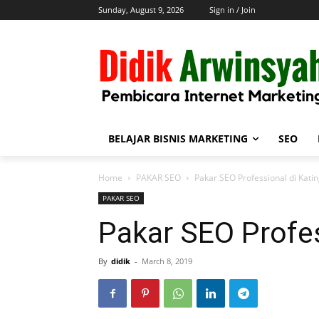
Sunday, August 9, 2026
Sign in / Join
BELAJAR BISNIS MARKETING
SEO
Home
PAKAR SEO
Pakar SEO Professional di Kati
PAKAR SEO
Pakar SEO Profes
By
didik
-
March 8, 2019