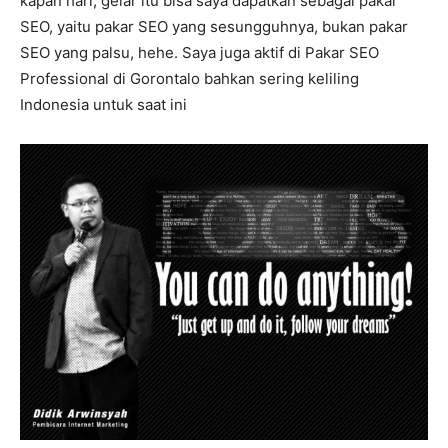
kapan hari, gelar itu bisa saya dapatkan sebagai pakar
SEO, yaitu pakar SEO yang sesungguhnya, bukan pakar
SEO yang palsu, hehe. Saya juga aktif di Pakar SEO
Professional di Gorontalo bahkan sering keliling
Indonesia untuk saat ini