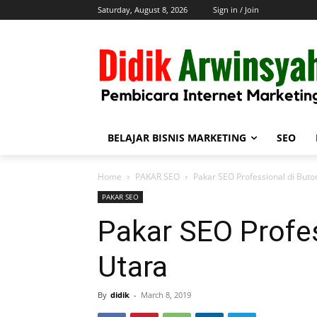
Saturday, August 8, 2026
Sign in / Join
BELAJAR BISNIS MARKETING
SEO
Home
PAKAR SEO
Pakar SEO Professional di Buto
PAKAR SEO
Pakar SEO Profes
Utara
By
didik
-
March 8, 2019