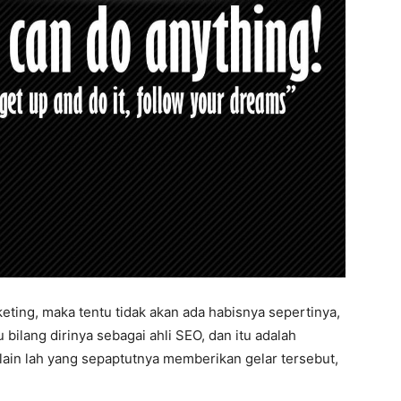
ting, maka tentu tidak akan ada habisnya sepertinya,
bilang dirinya sebagai ahli SEO, dan itu adalah
lain lah yang sepaptutnya memberikan gelar tersebut,