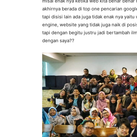
misal enak nya ketika web kita benar benar
akhirnya berada di top one pencarian goog
tapi disisi lain ada juga tidak enak nya yai
engine, website yang tidak juga naik di pos
tapi dengan begitu justru jadi bertambah 
dengan saya??