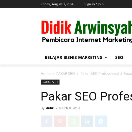
Friday, August 7, 2026
Sign in / Join
BELAJAR BISNIS MARKETING
SEO
Home
PAKAR SEO
Pakar SEO Professional di Bot
PAKAR SEO
Pakar SEO Profe
By
didik
-
March 8, 2019