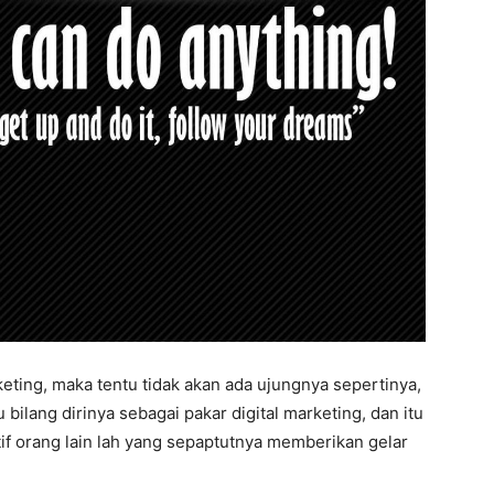
ting, maka tentu tidak akan ada ujungnya sepertinya,
bilang dirinya sebagai pakar digital marketing, dan itu
tif orang lain lah yang sepaptutnya memberikan gelar