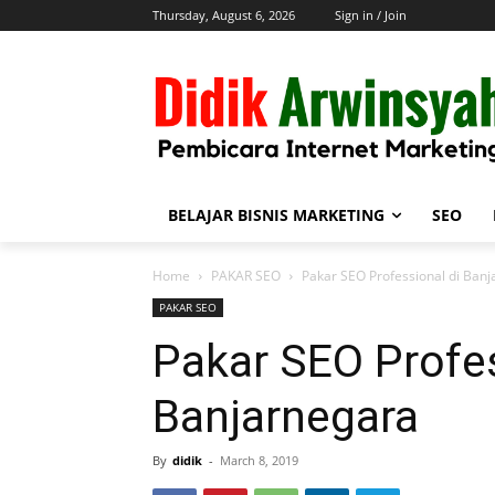
Thursday, August 6, 2026
Sign in / Join
BELAJAR BISNIS MARKETING
SEO
Home
PAKAR SEO
Pakar SEO Professional di Ban
PAKAR SEO
Pakar SEO Profes
Banjarnegara
By
didik
-
March 8, 2019